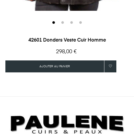
42601 Donders Veste Cuir Homme
Prix
298,00 €
AJOUTER AU PANIER