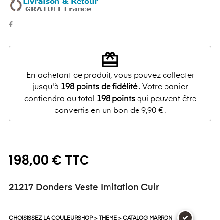
redeem
En achetant ce produit, vous pouvez collecter
jusqu'à
198
points de fidélité
. Votre panier
contiendra au total
198
points
qui peuvent être
convertis en un bon de
9,90 €
.
198,00 € TTC
21217 Donders Veste Imitation Cuir
CHOISISSEZ LA COULEURSHOP > THEME > CATALOG MARRON