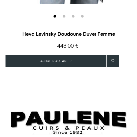
Heva Levinsky Doudoune Duvet Femme
Prix
448,00 €
AJOUTER AU PANIER