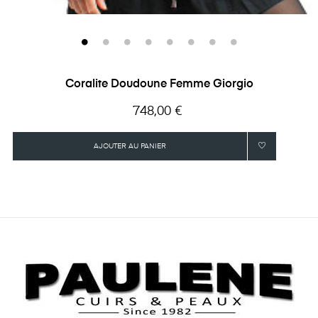
Coralite Doudoune Femme Giorgio
Prix
748,00 €
AJOUTER AU PANIER