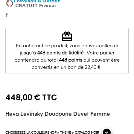
redeem
En achetant ce produit, vous pouvez collecter
jusqu'à
448
points de fidélité
. Votre panier
contiendra au total
448
points
qui peuvent être
convertis en un bon de
22,40 €
.
448,00 € TTC
Heva Levinsky Doudoune Duvet Femme
CHOISISSEZ LA COULEURSHOP > THEME > CATALOG NOIR