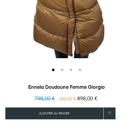
‹
›
Ennela Doudoune Femme Giorgio
Prix
Prix
798,00 €
498,00 €
-300,00 €
habituel
AJOUTER AU PANIER