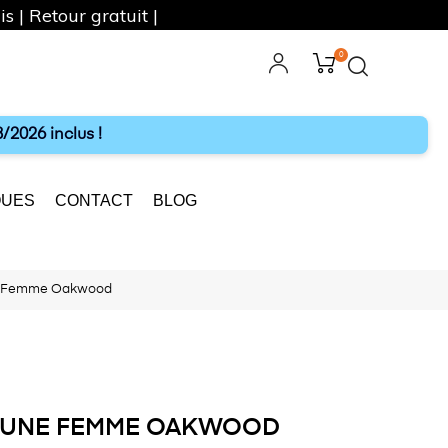
s | Retour gratuit |
0
ebook
Instagram
/2026 inclus !
UES
CONTACT
BLOG
e Femme Oakwood
OUNE FEMME OAKWOOD