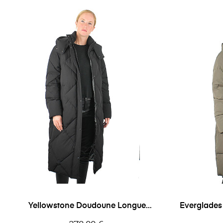
Yellowstone Doudoune Longue
Everglade
Femme Oakwood
Prix