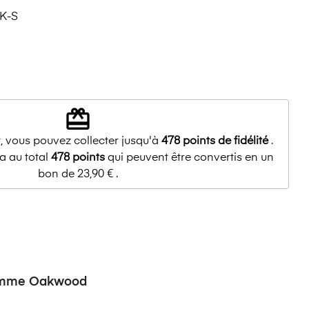
K-S
redeem
, vous pouvez collecter jusqu'à
478
points de fidélité
.
a au total
478
points
qui peuvent être convertis en un
bon de
23,90 €
.
emme Oakwood