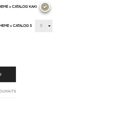
HEME > CATALOG KAKI
THEME > CATALOG S
R
SOUHAITS