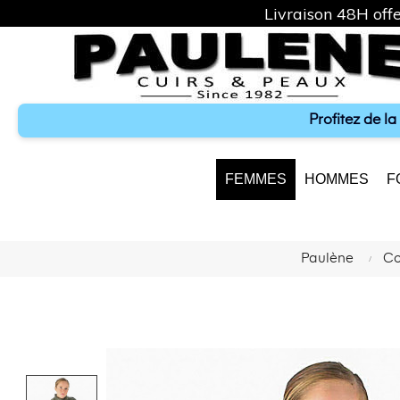
Livraison 48H offe
Profitez de l
FEMMES
HOMMES
F
Paulène
Co