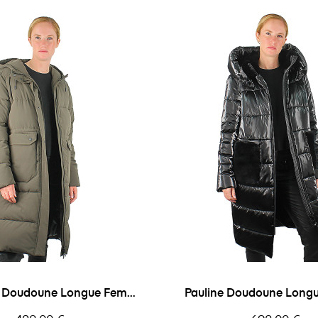
s Doudoune Longue Femme
Pauline Doudoune Lon
Oakwood
Univers Du Lux
Prix
Prix