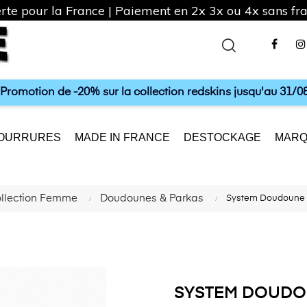
rte pour la France | Paiement en 2x 3x ou 4x sans frai
Fac
a Promotion de -20% sur la collection redskins jusqu'au 31/08
OURRURES
MADE IN FRANCE
DESTOCKAGE
MARQ
llection Femme
Doudounes & Parkas
System Doudoun
SYSTEM DOUD