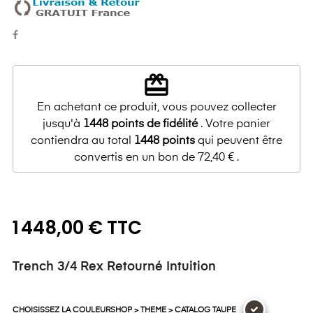
redeem
En achetant ce produit, vous pouvez collecter
jusqu'à
1448
points de fidélité
. Votre panier
contiendra au total
1448
points
qui peuvent être
convertis en un bon de
72,40 €
.
1 448,00 € TTC
Trench 3/4 Rex Retourné Intuition
CHOISISSEZ LA COULEURSHOP > THEME > CATALOG TAUPE