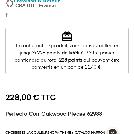
redeem
En achetant ce produit, vous pouvez collecter
jusqu'à
228
points de fidélité
. Votre panier
contiendra au total
228
points
qui peuvent être
convertis en un bon de
11,40 €
.
228,00 € TTC
Perfecto Cuir Oakwood Please 62988
CHOISISSEZ LA COULEURSHOP > THEME > CATALOG MARRON