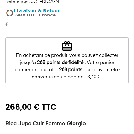
Reference :
JCF-RICA-N
redeem
En achetant ce produit, vous pouvez collecter
jusqu'à
268
points de fidélité
. Votre panier
contiendra au total
268
points
qui peuvent être
convertis en un bon de
13,40 €
.
268,00 € TTC
Rica Jupe Cuir Femme Giorgio