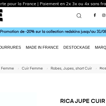
rte pour la France | Paiement en 2x 3x ou 4x sans frai
Fac
a Promotion de -20% sur la collection redskins jusqu'au 31/08
OURRURES
MADE IN FRANCE
DESTOCKAGE
MARQ
on Femme
Cuir Femme
Robes, Jupes, short Cuir
Ric
RICA JUPE CUI