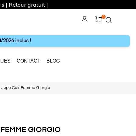
s | Retour gratuit |
0
ebook
Instagram
/2026 inclus !
UES
CONTACT
BLOG
a Jupe Cuir Femme Giorgio
R FEMME GIORGIO