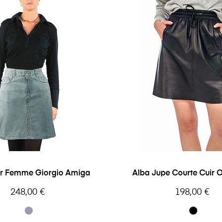
ir Femme Giorgio Amiga
Alba Jupe Courte Cuir
Prix
Prix
248,00 €
198,00 €