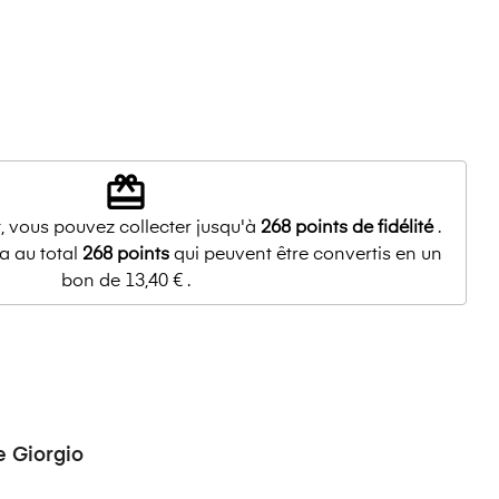
redeem
, vous pouvez collecter jusqu'à
268
points de fidélité
.
a au total
268
points
qui peuvent être convertis en un
bon de
13,40 €
.
 Giorgio