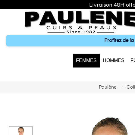
Livraison 48H offe
Profitez de l
FEMMES
HOMMES
F
Paulène
Col