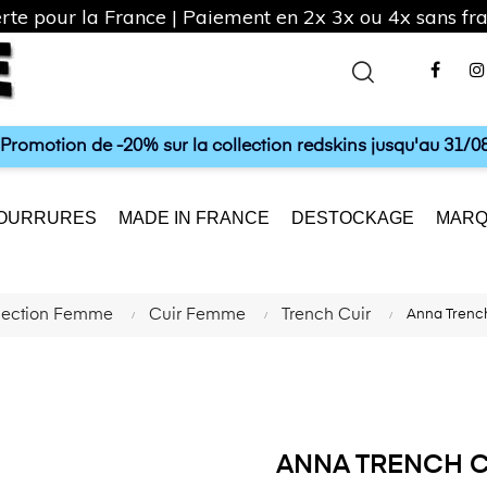
rte pour la France | Paiement en 2x 3x ou 4x sans frai
Fac
a Promotion de -20% sur la collection redskins jusqu'au 31/08
OURRURES
MADE IN FRANCE
DESTOCKAGE
MARQ
lection Femme
Cuir Femme
Trench Cuir
Anna Trenc
ANNA TRENCH C