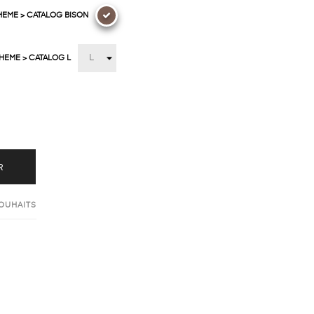
HEME > CATALOG BISON
THEME > CATALOG L
R
SOUHAITS