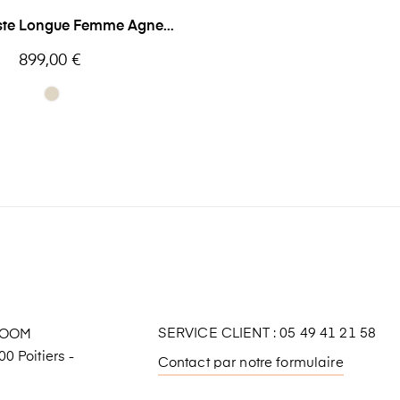
ste Longue Femme Agneau
Levinsky
Prix
899,00 €
SERVICE CLIENT : 05 49 41 21 58
ROOM
0 Poitiers -
Contact par notre formulaire