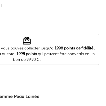
-T
redeem
, vous pouvez collecter jusqu'à
1998
points de fidélité
.
a au total
1998
points
qui peuvent être convertis en un
bon de
99,90 €
.
 Femme Peau Lainée