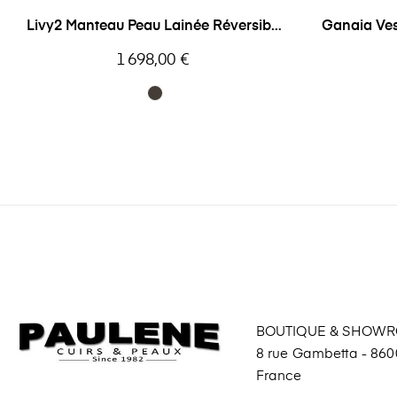
Livy2 Manteau Peau Lainée Réversible
Ganaia Ve
Giorgio
Prix
1 698,00 €
BOUTIQUE & SHOW
8 rue Gambetta - 8600
France