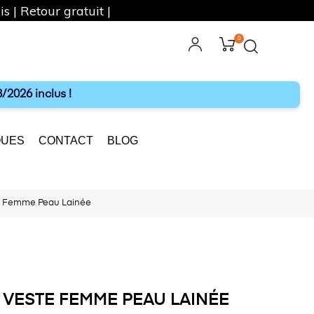
s | Retour gratuit |
0
ebook
Instagram
/2026 inclus !
UES
CONTACT
BLOG
e Femme Peau Lainée
 VESTE FEMME PEAU LAINÉE