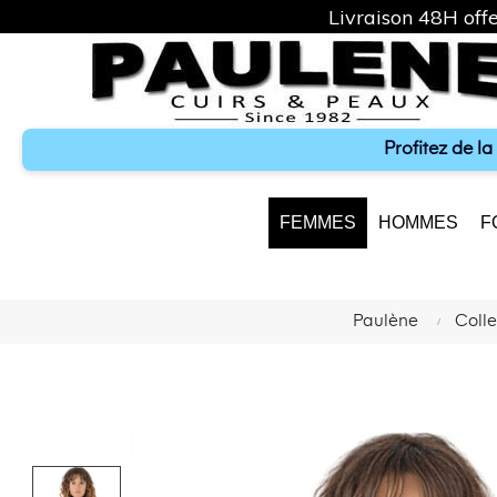
Livraison 48H offe
Profitez de l
FEMMES
HOMMES
F
Paulène
Coll