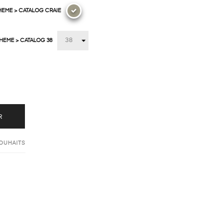
HEME > CATALOG CRAIE
THEME > CATALOG 38
R
SOUHAITS