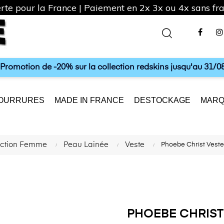
rte pour la France | Paiement en 2x 3x ou 4x sans frai
Fac
a Promotion de -20% sur la collection redskins jusqu'au 31/08
OURRURES
MADE IN FRANCE
DESTOCKAGE
MARQ
ection Femme
Peau Lainée
Veste
Phoebe Christ Vest
PHOEBE CHRIST