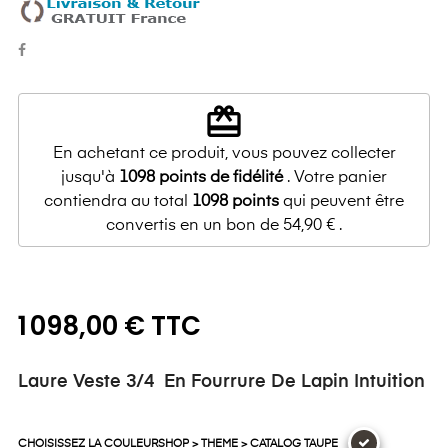
redeem
En achetant ce produit, vous pouvez collecter
jusqu'à
1098
points de fidélité
. Votre panier
contiendra au total
1098
points
qui peuvent être
convertis en un bon de
54,90 €
.
1 098,00 € TTC
Laure Veste 3/4 En Fourrure De Lapin Intuition
CHOISISSEZ LA COULEURSHOP > THEME > CATALOG TAUPE