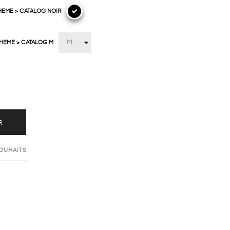
HEME > CATALOG NOIR
THEME > CATALOG M
R
SOUHAITS