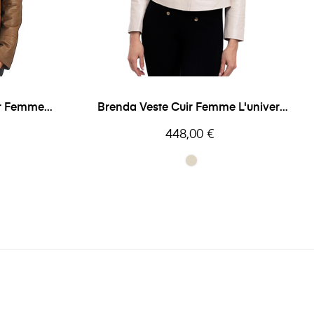
ir Femme
Brenda Veste Cuir Femme L'univers
Du Luxe
Prix
448,00 €