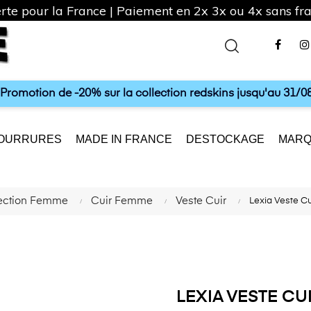
rte pour la France | Paiement en 2x 3x ou 4x sans frai
Fac
a Promotion de -20% sur la collection redskins jusqu'au 31/08
OURRURES
MADE IN FRANCE
DESTOCKAGE
MARQ
ection Femme
Cuir Femme
Veste Cuir
Lexia Veste 
LEXIA VESTE C