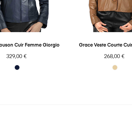
ouson Cuir Femme Giorgio
Grace Veste Courte Cu
Oakwood
Prix
Prix
329,00 €
268,00 €