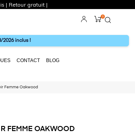
s | Retour gratuit |
0
ebook
Instagram
/2026 inclus !
UES
CONTACT
BLOG
Cuir Femme Oakwood
UIR FEMME OAKWOOD