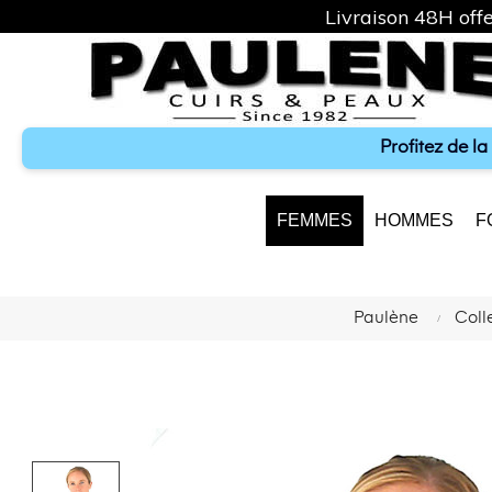
Livraison 48H offe
Profitez de l
FEMMES
HOMMES
F
Paulène
Coll