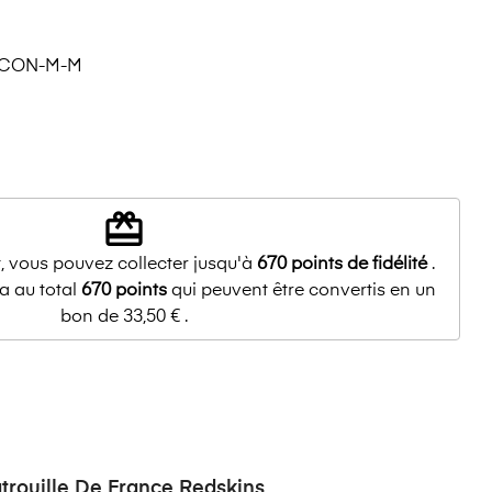
YCON-M-M
redeem
, vous pouvez collecter jusqu'à
670
points de fidélité
.
a au total
670
points
qui peuvent être convertis en un
bon de
33,50 €
.
atrouille De France Redskins