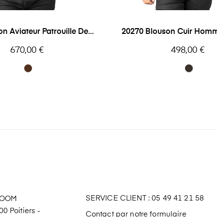
on Aviateur Patrouille De
20270 Blouson Cuir Homm
France Redskins
Milestone
Prix
Prix
670,00 €
498,00 €
SERVICE CLIENT : 05 49 41 21 58
ROOM
0 Poitiers -
Contact par notre formulaire