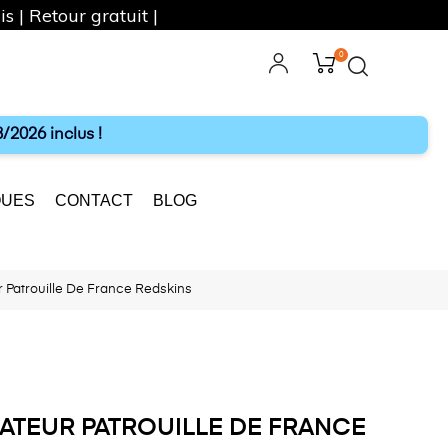
s | Retour gratuit |
0
ebook
Instagram
/2026 inclus !
UES
CONTACT
BLOG
r Patrouille De France Redskins
IATEUR PATROUILLE DE FRANCE