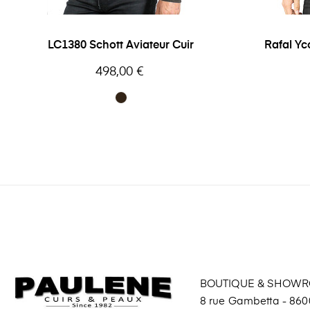
LC1380 Schott Aviateur Cuir
Rafal Yc
Prix
498,00 €
BOUTIQUE & SHOW
8 rue Gambetta - 8600