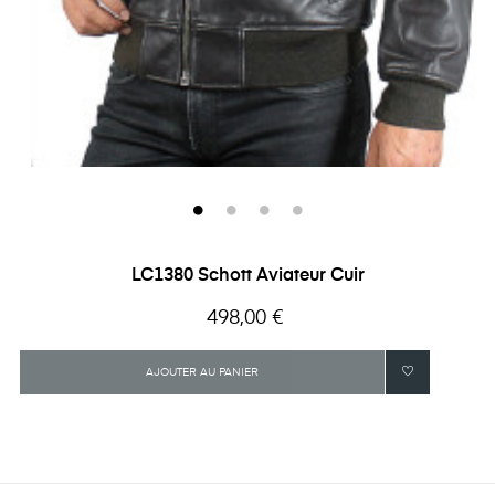
LC1380 Schott Aviateur Cuir
Prix
498,00 €
AJOUTER AU PANIER