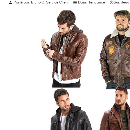
person
list

Posté par:
Bruno G. Service Client
Dans:
Tendance
Sur:
Jeud