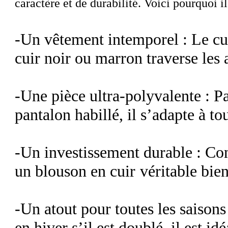
caractère et de durabilité. Voici pourquoi i
-
Un vêtement intemporel
: Le cu
cuir noir
ou marron traverse les 
-
Une pièce ultra-polyvalente
: Pa
pantalon habillé, il s’adapte à tou
-
Un investissement durable
: Con
un
blouson en cuir
véritable
bien
-
Un atout pour toutes les saisons
en hiver s’il est doublé, il est id