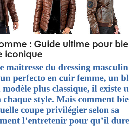
omme : Guide ultime pour bi
ce iconique
e maîtresse du dressing masculin
z un
perfecto en cuir femme
, un
b
modèle plus classique, il existe 
à chaque style. Mais comment bi
uelle coupe privilégier selon sa
ent l’entretenir pour qu’il dure