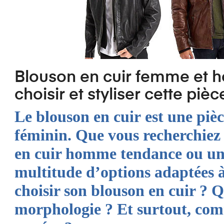
Blouson en cuir femme et h
choisir et styliser cette piè
Le
blouson en cuir
est une pièc
féminin. Que vous recherchie
en cuir homme tendance
ou un 
multitude d’options adaptées 
choisir son blouson en cuir ? Q
morphologie ? Et surtout, comm