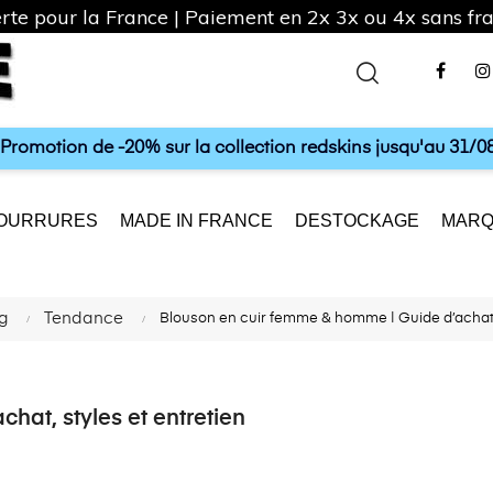
rte pour la France | Paiement en 2x 3x ou 4x sans frai
Fac
a Promotion de -20% sur la collection redskins jusqu'au 31/08
OURRURES
MADE IN FRANCE
DESTOCKAGE
MARQ
g
Tendance
Blouson en cuir femme & homme | Guide d’achat, 
at, styles et entretien