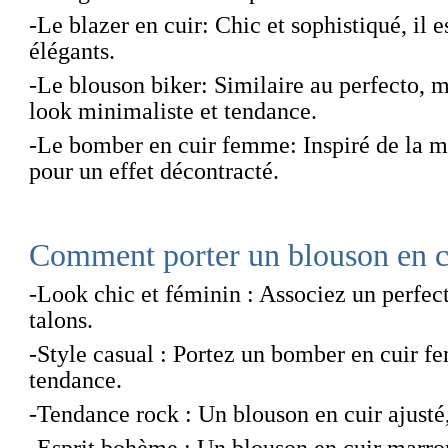
-Le blazer en cuir
: Chic et sophistiqué, il
élégants.
-
Le blouson biker
: Similaire au perfecto, m
look minimaliste et tendance.
-Le bomber en cuir femme
: Inspiré de la 
pour un effet décontracté.
Comment porter un blouson en 
-Look chic et féminin
: Associez un
perfect
talons.
-Style casual
: Portez un
bomber en cuir f
tendance.
-Tendance rock
: Un blouson en cuir ajusté,
-Esprit bohème
: Un
blouson en cuir marr