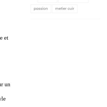
passion
metier cuir
e et
ur un
yle