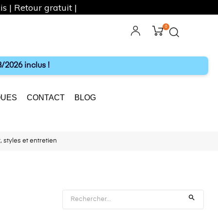
s | Retour gratuit |
0
ebook
Instagram
/2026 inclus !
UES
CONTACT
BLOG
styles et entretien
