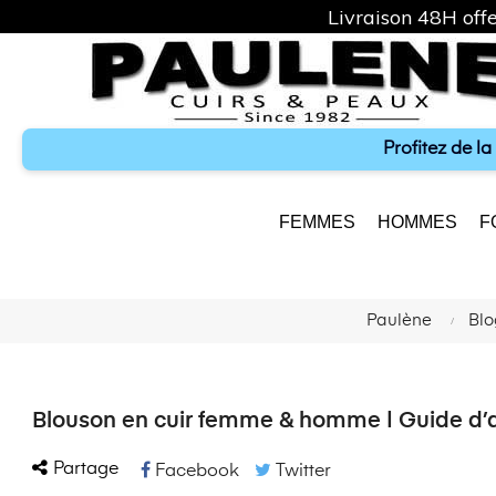
Livraison 48H offe
Profitez de l
FEMMES
HOMMES
F
Paulène
Blo
Blouson en cuir femme & homme | Guide d’ach
Partage
Facebook
Twitter