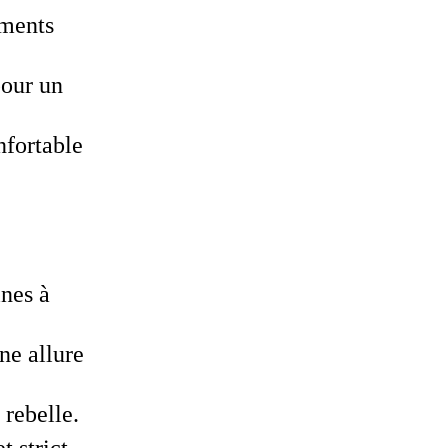
ements
pour un
nfortable
ines à
ne allure
 rebelle.
t strict