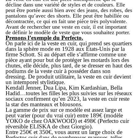
décline dans une
variété de styles et de couleurs
. Elle
peut être portée aussi bien avec des jeans, des robes, des
pantalons
qu’avec des shorts. Elle peut être habillée ou
décontractée, ce qui en fait une pièce très polyvalente.
Avant de rechercher une veste en cuir, il est important
de définir le modèle de veste que vous souhaitez porter.
Prenons l’exemple du Perfecto.
On parle ici de la
veste en cuir
, qui prend ses quartiers
dans la sphère mode en 1928 aux États-Unis par la
firme
Schott
.
Si au départ elle s’affirme comme une
pièce ayant pour but de protéger les motards lors des
chutes, elle décide, plus tard, de se
dresser en haut des
podiums de la veste cuir à posséder dans son
dressing. De produit utilitaire, la veste en cuir devient
un intemporel stylistique.
Kendall Jenner
, Dua Lipa, Kim Kardashian,
Bella
Hadid
…toutes les filles les plus suivies sur les réseaux
sociaux confirment qu’en 2023, la veste en cuir reste
la star des manteaux et blousons.
La gamme de prix sur ce modèle est assez large et
peut varier (pour du vrai cuir) entre 189€ (modèle
YOKO de chez OAKWOOD) et 498€ (Perfecto cuir
réversible ELISKA de chez Giorgio).
Entre 250€ et 350€, vous aurez un large choix de
Perfectos cuir dans de nombreuses marques, telles