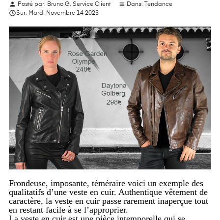
person
list
Posté par:
Bruno G. Service Client
Dans:
Tendance

Sur:
Mardi
Novembre
14
2023
Frondeuse, imposante, téméraire voici un exemple des
qualitatifs d’une veste en cuir. Authentique vêtement de
caractère, la veste en cuir passe rarement inaperçue tout
en restant facile à se l’approprier.
L
a veste en cuir est une pièce intemporelle qui se