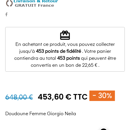
redeem
En achetant ce produit, vous pouvez collecter
jusqu'à
453
points de fidélité
. Votre panier
contiendra au total
453
points
qui peuvent être
convertis en un bon de
22,65 €
.
- 30%
453,60 € TTC
648,00 €
Doudoune Femme Giorgio Neila