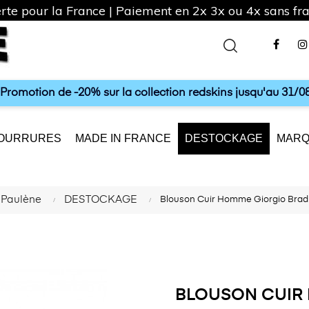
rte pour la France | Paiement en 2x 3x ou 4x sans frai
Fac
a Promotion de -20% sur la collection redskins jusqu'au 31/08
OURRURES
MADE IN FRANCE
DESTOCKAGE
MARQ
Paulène
DESTOCKAGE
Blouson Cuir Homme Giorgio Brad
BLOUSON CUIR