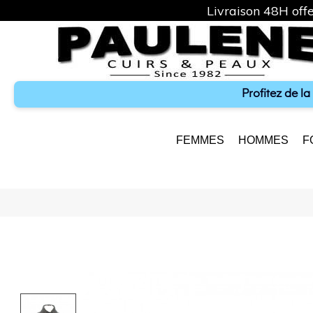
Livraison 48H offe
Profitez de l
FEMMES
HOMMES
F