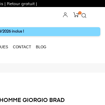
s | Retour gratuit |
0
ebook
Instagram
/2026 inclus !
UES
CONTACT
BLOG
 HOMME GIORGIO BRAD