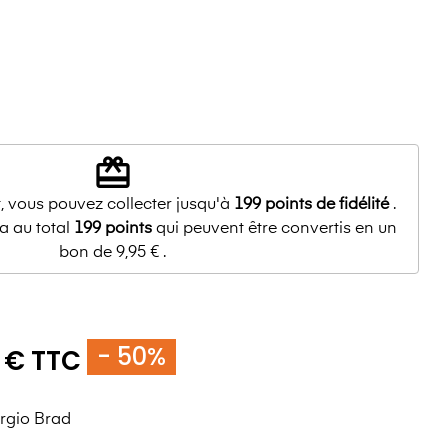
redeem
, vous pouvez collecter jusqu'à
199
points de fidélité
.
a au total
199
points
qui peuvent être convertis en un
bon de
9,95 €
.
- 50%
 € TTC
rgio Brad