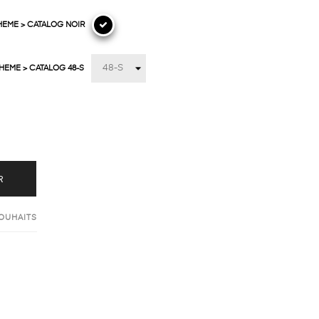
HEME > CATALOG NOIR
HEME > CATALOG 48-S
R
SOUHAITS