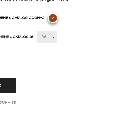
THEME > CATALOG COGNAC
THEME > CATALOG 36
R
SOUHAITS