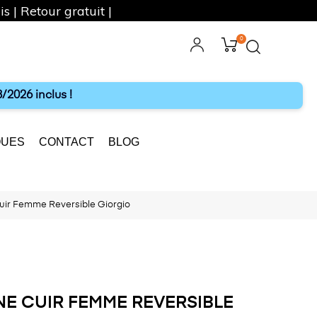
s | Retour gratuit |
0
ebook
Instagram
/2026 inclus !
UES
CONTACT
BLOG
uir Femme Reversible Giorgio
E CUIR FEMME REVERSIBLE