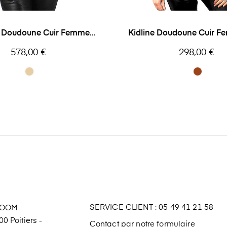
f Doudoune Cuir Femme
Kidline Doudoune Cuir 
Oakwood
Garden
Prix
Prix
578,00 €
298,00 €
SERVICE CLIENT : 05 49 41 21 58
ROOM
0 Poitiers -
Contact par notre formulaire