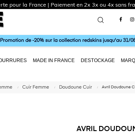
rte pour la France | Paiement en 2x 3x ou 4x sans frai
Fac
a Promotion de -20% sur la collection redskins jusqu'au 31/08
OURRURES
MADE IN FRANCE
DESTOCKAGE
MARQ
Femme
Cuir Femme
Doudoune Cuir
Avril Doudoune C
AVRIL DOUDOUN