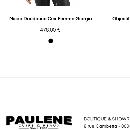
Misao Doudoune Cuir Femme Giorgio
Objecti
Prix
478,00 €
BOUTIQUE & SHOW
8 rue Gambetta - 8600