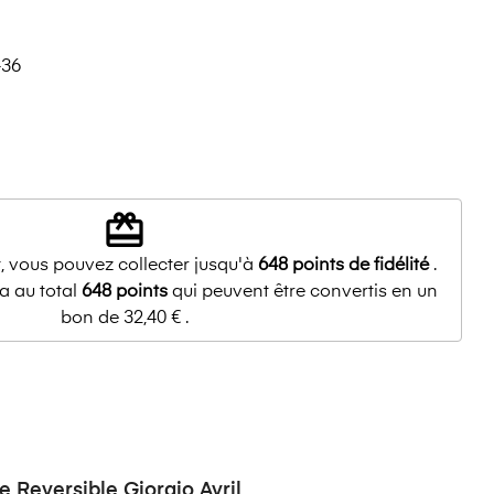
-36
redeem
, vous pouvez collecter jusqu'à
648
points de fidélité
.
a au total
648
points
qui peuvent être convertis en un
bon de
32,40 €
.
Reversible Giorgio Avril