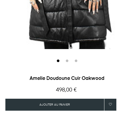
Amelie Doudoune Cuir Oakwood
Prix
498,00 €
AJOUTER AU PANIER