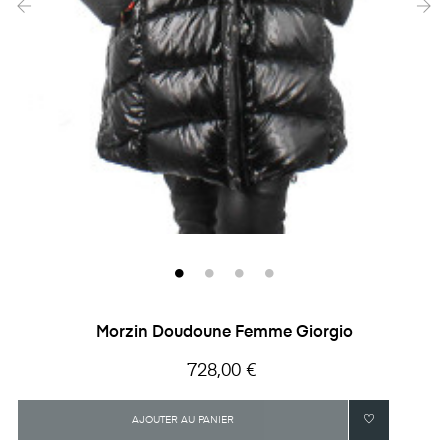
‹
›
Morzin Doudoune Femme Giorgio
Prix
728,00 €
AJOUTER AU PANIER