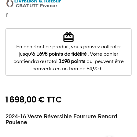
redeem
En achetant ce produit, vous pouvez collecter
jusqu'à
1698
points de fidélité
. Votre panier
contiendra au total
1698
points
qui peuvent être
convertis en un bon de
84,90 €
.
1 698,00 € TTC
2024-16 Veste Réversible Fourrure Renard
Paulene