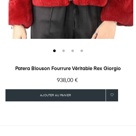
Patera Blouson Fourrure Véritable Rex Giorgio
Prix
938,00 €
AJOUTER AU PANIER