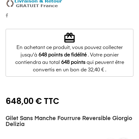
redeem
En achetant ce produit, vous pouvez collecter
jusqu'à
648
points de fidélité
. Votre panier
contiendra au total
648
points
qui peuvent être
convertis en un bon de
32,40 €
.
648,00 € TTC
Gilet Sans Manche Fourrure Reversible Giorgio
Delizia