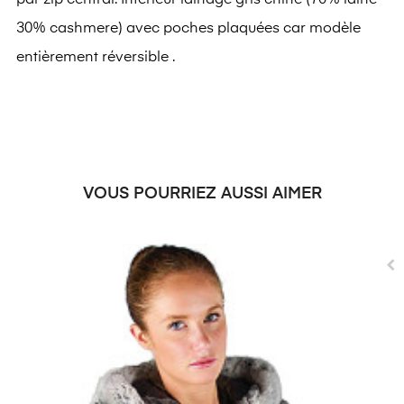
par zip central. Intérieur lainage gris chiné (70% laine
30% cashmere) avec poches plaquées car modèle
entièrement réversible .
VOUS POURRIEZ AUSSI AIMER