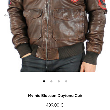
‹
›
Mythic Blouson Daytona Cuir
Prix
439,00 €