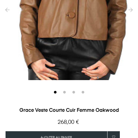
‹
›
Grace Veste Courte Cuir Femme Oakwood
Prix
268,00 €
AJOUTER AU PANIER