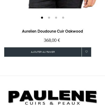
Aurelien Doudoune Cuir Oakwood
Prix
368,00 €
AJOUTER AU PANIER