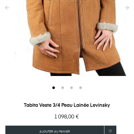
‹
›
Tabita Veste 3/4 Peau Lainée Levinsky
Prix
1 098,00 €
AJOUTER AU PANIER