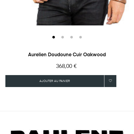
Aurelien Doudoune Cuir Oakwood
Prix
368,00 €
AJOUTER AU PANIER